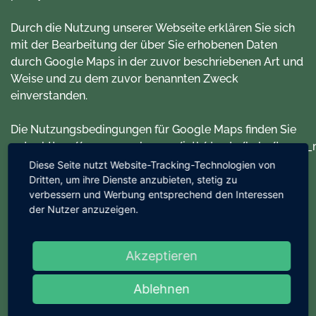
Durch die Nutzung unserer Webseite erklären Sie sich
mit der Bearbeitung der über Sie erhobenen Daten
durch Google Maps in der zuvor beschriebenen Art und
Weise und zu dem zuvor benannten Zweck
einverstanden.
Die Nutzungsbedingungen für Google Maps finden Sie
unter
https://www.google.com/intl/de_de/help/terms_
Diese Seite nutzt Website-Tracking-Technologien von
Dritten, um ihre Dienste anzubieten, stetig zu
Zweck der Datenverarbeitung
verbessern und Werbung entsprechend den Interessen
Zweck und Umfang der Datenerhebung und die weitere
der Nutzer anzuzeigen.
Verarbeitung und Nutzung der Daten durch Google
sowie Ihre diesbezüglichen Rechte und
Einstellungsmöglichkeiten zum Schutz Ihrer
Akzeptieren
Privatsphäre entnehmen Sie bitte den
Datenschutzhinweisen von Google.
Ablehnen
Ausführliche Details finden Sie im Datenschutz-Center