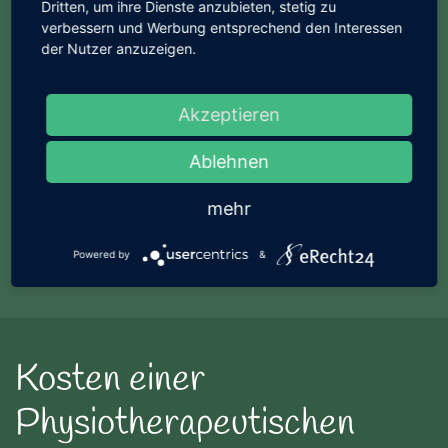
Dritten, um ihre Dienste anzubieten, stetig zu
Privatkassen, Beihilfestellen und
verbessern und Werbung entsprechend den Interessen
Heilpraktikerzusatzversicherungen
der Nutzer anzuzeigen.
übernehmen in der Regel einen großen Teil der
Kosten für die Behandlungen, falls die
Akzeptieren
Erstattung von Heilpraktikerleistungen nicht
vertraglich eingeschränkt ist.
Ablehnen
Ich empfehle Ihnen eine Kostenübernahme
mehr
vorher mit Ihrer privaten Krankenversicherung
abzuklären.
Powered by
&
Kosten einer
Physiotherapeutischen